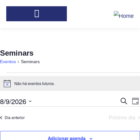
Seminars
Eventos
Seminars
Não há eventos futuros.
Notice
8/9/2026
Pesqu
N
Procurar
Dia
eventos
d
e
Selecione
Próximo dia
Dia anterior
v
nave
a
E
de
data.
Adicionar agenda